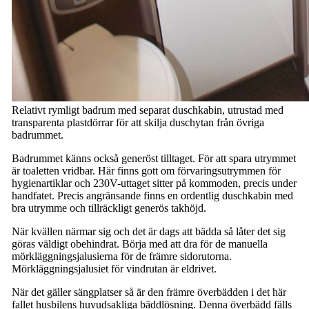
Relativt rymligt badrum med separat duschkabin, utrustad med
transparenta plastdörrar för att skilja duschytan från övriga
badrummet.
Badrummet känns också generöst tilltaget. För att spara utrymmet
är toaletten vridbar. Här finns gott om förvaringsutrymmen för
hygienartiklar och 230V-uttaget sitter på kommoden, precis under
handfatet. Precis angränsande finns en ordentlig duschkabin med
bra utrymme och tillräckligt generös takhöjd.
När kvällen närmar sig och det är dags att bädda så låter det sig
göras väldigt obehindrat. Börja med att dra för de manuella
mörkläggningsjalusierna för de främre sidorutorna.
Mörkläggningsjalusiet för vindrutan är eldrivet.
När det gäller sängplatser så är den främre överbädden i det här
fallet husbilens huvudsakliga bäddlösning. Denna överbädd fälls