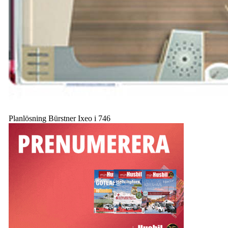
Planlösning Bürstner Ixeo i 746