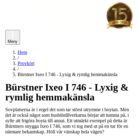
Meny
Hem
/
Provkört
/
Bürstner Ixeo I 746 - Lyxig & rymlig hemmakänsla
Bürstner Ixeo I 746 - Lyxig &
rymlig hemmakänsla
Sovplatserna är i regel det som tar störst utrymme i boytan. Men
det är också något som husbilstillverkarna börjar att tumma på, i
syfte att frigöra boyta till annat. Ett utmärkt exempel på detta är
Bürstners snygga Ixeo I 746, som vi tog med ut på en tur för en
närmare bekantskap. Höll vår vänskap hela vägen?