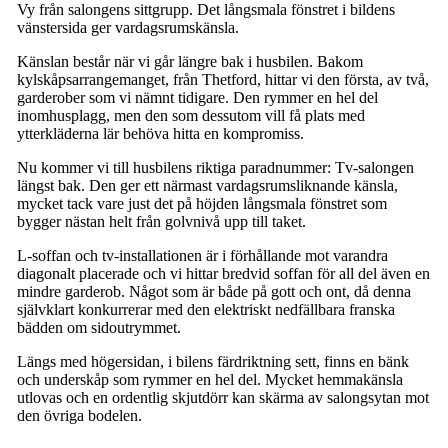
Vy från salongens sittgrupp. Det långsmala fönstret i bildens
vänstersida ger vardagsrumskänsla.
Känslan består när vi går längre bak i husbilen. Bakom
kylskåpsarrangemanget, från Thetford, hittar vi den första, av två,
garderober som vi nämnt tidigare. Den rymmer en hel del
inomhusplagg, men den som dessutom vill få plats med
ytterkläderna lär behöva hitta en kompromiss.
Nu kommer vi till husbilens riktiga paradnummer: Tv-salongen
längst bak. Den ger ett närmast vardagsrumsliknande känsla,
mycket tack vare just det på höjden långsmala fönstret som
bygger nästan helt från golvnivå upp till taket.
L-soffan och tv-installationen är i förhållande mot varandra
diagonalt placerade och vi hittar bredvid soffan för all del även en
mindre garderob. Något som är både på gott och ont, då denna
självklart konkurrerar med den elektriskt nedfällbara franska
bädden om sidoutrymmet.
Längs med högersidan, i bilens färdriktning sett, finns en bänk
och underskåp som rymmer en hel del. Mycket hemmakänsla
utlovas och en ordentlig skjutdörr kan skärma av salongsytan mot
den övriga bodelen.