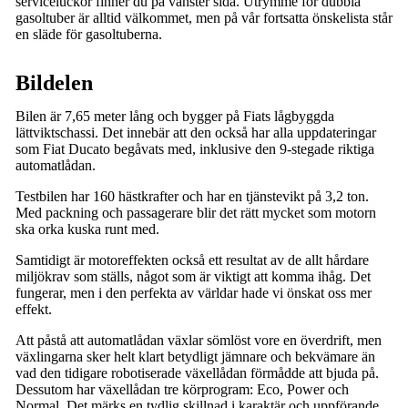
serviceluckor finner du på vänster sida. Utrymme för dubbla
gasoltuber är alltid välkommet, men på vår fortsatta önskelista står
en släde för gasoltuberna.
Bildelen
Bilen är 7,65 meter lång och bygger på Fiats lågbyggda
lättviktschassi. Det innebär att den också har alla uppdateringar
som Fiat Ducato begåvats med, inklusive den 9-stegade riktiga
automatlådan.
Testbilen har 160 hästkrafter och har en tjänstevikt på 3,2 ton.
Med packning och passagerare blir det rätt mycket som motorn
ska orka kuska runt med.
Samtidigt är motoreffekten också ett resultat av de allt hårdare
miljökrav som ställs, något som är viktigt att komma ihåg. Det
fungerar, men i den perfekta av världar hade vi önskat oss mer
effekt.
Att påstå att automatlådan växlar sömlöst vore en överdrift, men
växlingarna sker helt klart betydligt jämnare och bekvämare än
vad den tidigare robotiserade växellådan förmådde att bjuda på.
Dessutom har växellådan tre körprogram: Eco, Power och
Normal. Det märks en tydlig skillnad i karaktär och uppförande