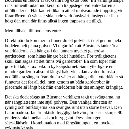
Bodelens entrédörr är tacksamt nog extra bred. En varningslampa
i instrumentbrädan indikerar om trappsteget vid entrédörren är
utfällt eller ej. Här kan vi flika in att ett motsvarande trappsteg vid
förardörren på vänster sida hade varit önskvärt. Insteget är lika
högt där, men där finns alltså ingen trappsats att tillgå.
Men tillbaka till bodelens entré.
Direkt när du kommer in finner du ett golvfack i det genom hela
bodelen helt plana golvet. Vi utgår från att Bürstners tanke är att
ytterkläderna ska hängas i den annars mycket generösa
garderoben, som hittas längre bak i husbilen. För tydlighetens
skull kan sägas att det finns två garderober. En som löper från
golv till tak, strax bakom kylskåpstornet. Samt ytterligare en
mindre garderob absolut längst bak, vid sidan av den franska
nedfällbara sängen. Vart du än väljer att hänga dina ytterkläder så
fungerar det för all del, men genom att båda garderober är
placerade så långt bak från entrédörren blir det aningen krångligt.
Det ska dock sägas att Bürstner verkligen tagit ut svängarna, nu
när sängplatserna inte stjäl golvyta. Den vanliga dinetten är
rymlig och bilfåtöljerna kan svängas runt utan större besvär. Den
L-formade soffan är faktiskt hyggligt bekväm, trots sin skarpa 90-
gradersvinkel mellan sits och ryggslut. Dessutom ger
sätesklädseln, i kombination med färgsättningen, en mycket
exklusiv känsla.