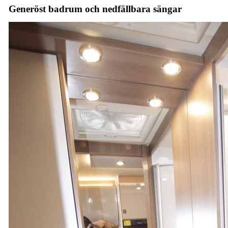
Generöst badrum och nedfällbara sängar