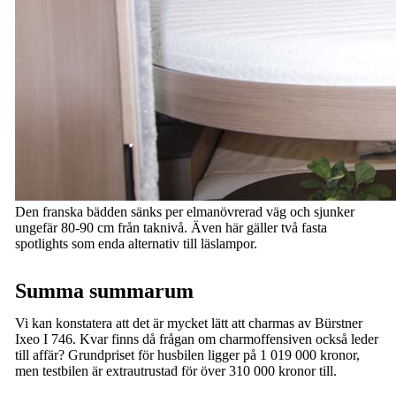
Den franska bädden sänks per elmanövrerad väg och sjunker
ungefär 80-90 cm från taknivå. Även här gäller två fasta
spotlights som enda alternativ till läslampor.
Summa summarum
Vi kan konstatera att det är mycket lätt att charmas av Bürstner
Ixeo I 746. Kvar finns då frågan om charmoffensiven också leder
till affär? Grundpriset för husbilen ligger på 1 019 000 kronor,
men testbilen är extrautrustad för över 310 000 kronor till.