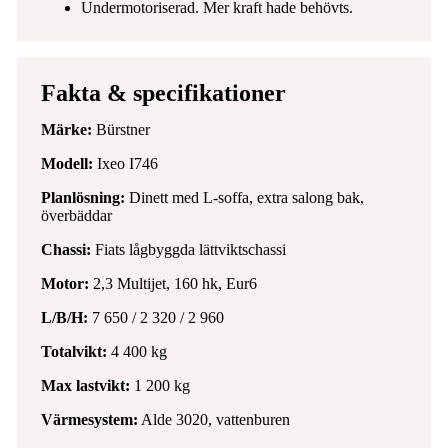
Undermotoriserad. Mer kraft hade behövts.
Fakta & specifikationer
Märke:
Bürstner
Modell:
Ixeo I746
Planlösning:
Dinett med L-soffa, extra salong bak,
överbäddar
Chassi:
Fiats lågbyggda lättviktschassi
Motor:
2,3 Multijet, 160 hk, Eur6
L/B/H:
7 650 / 2 320 / 2 960
Totalvikt:
4 400 kg
Max lastvikt:
1 200 kg
Värmesystem:
Alde 3020, vattenburen