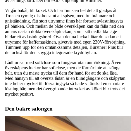
avlastningsbord. Det blir extra stilpoäng till Bürstner.
Vi går bakåt, till köket. Och här finns en hel del att glädjas åt.
Trots en rymlig diskho samt att spisen, med tre brännare och
gnisttändning, fått stort utrymme finns här fortsatt avlastningsyta
på bänken. Och mellan de både överskåpen kan du fälla ned den
annars nästan dolda överskåpluckan, som i sitt nedfällda läge
bildar ett avlastningsbord. Ovan denna lucka hittar du sedan ett
utrymme för kaffemaskinen, givetvis med egen 230V-försörjning.
Tummen upp för den omtänksamma detaljen, Bürstner! Plus blir
det också för den snygga integrerade kryddhyllan.
Lådhurtsar med softclose som fungerar utan anmärkning. Även
överskåpens luckor har softclose, men de förmår inte att stänga
helt, utan du måste trycka till dem för hand för att de ska låsa.
Med hänsyn till att översta lådan är en blindgångare och skåpytan
inte heller mycket till förvaringsyta så hade vi önskat en smartare
lösning här, men det övergripande intrycket av köket blir trots det
mycket positivt.
Den bakre salongen