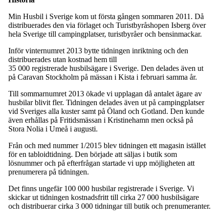
Min Husbil i Sverige kom ut första gången sommaren 2011. Då
distribuerades den via förlaget och Turistbyråshopen Isberg över
hela Sverige till campingplatser, turistbyråer och bensinmackar.
Inför vinternumret 2013 bytte tidningen inriktning och den
distribuerades utan kostnad hem till
35 000 registrerade husbilsägare i Sverige. Den delades även ut
på Caravan Stockholm på mässan i Kista i februari samma år.
Till sommarnumret 2013 ökade vi upplagan då antalet ägare av
husbilar blivit fler. Tidningen delades även ut på campingplatser
vid Sveriges alla kuster samt på Öland och Gotland. Den kunde
även erhållas på Fritidsmässan i Kristinehamn men också på
Stora Nolia i Umeå i augusti.
Från och med nummer 1/2015 blev tidningen ett magasin istället
för en tabloidtidning. Den började att säljas i butik som
lösnummer och på efterfrågan startade vi upp möjligheten att
prenumerera på tidningen.
Det finns ungefär 100 000 husbilar registrerade i Sverige. Vi
skickar ut tidningen kostnadsfritt till cirka 27 000 husbilsägare
och distribuerar cirka 3 000 tidningar till butik och prenumeranter.