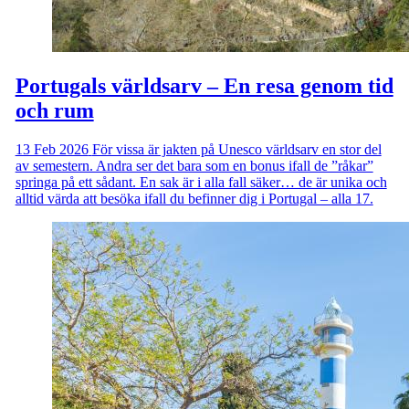
Portugals världsarv – En resa genom tid
och rum
13 Feb 2026
För vissa är jakten på Unesco världsarv en stor del
av semestern. Andra ser det bara som en bonus ifall de ”råkar”
springa på ett sådant. En sak är i alla fall säker… de är unika och
alltid värda att besöka ifall du befinner dig i Portugal – alla 17.