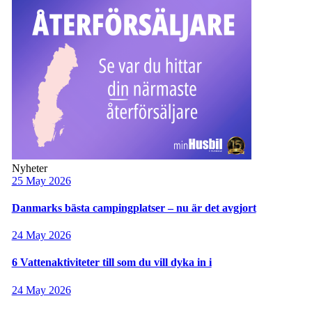
Nyheter
25 May 2026
Danmarks bästa campingplatser – nu är det avgjort
24 May 2026
6 Vattenaktiviteter till som du vill dyka in i
24 May 2026