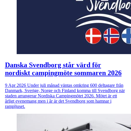
Danska Svendborg står värd för
nordiskt campingmöte sommaren 2026
9 Apr 2026
Under juli månad väntas omkring 600 deltagare från
Danmark, Sverige, Norge och Finland komma till Svendborg när
staden arrangerar Nordiska Campingmötet 2026. Mötet är ett
årligt evenemang men i år är det Svendborg som hamnar i
rampljuset.