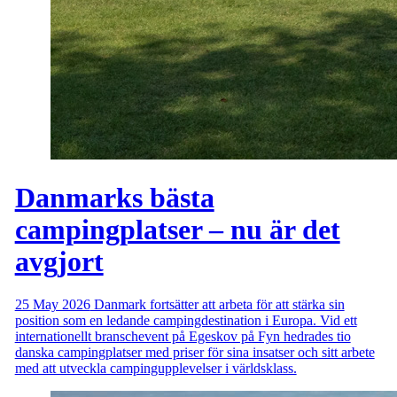
Danmarks bästa
campingplatser – nu är det
avgjort
25 May 2026
Danmark fortsätter att arbeta för att stärka sin
position som en ledande campingdestination i Europa. Vid ett
internationellt branschevent på Egeskov på Fyn hedrades tio
danska campingplatser med priser för sina insatser och sitt arbete
med att utveckla campingupplevelser i världsklass.