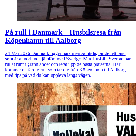
På rull i Danmark – Husbilsresa från
Köpenhamn till Aalborg
24 Mar 2026
Danmark ligger nära men samtidigt är det ett land
som är annorlunda jämfört med Sverige. Min Husbil i Sverige har
rullat runt i grannlandet och letat upp de bästa platserna. Här
kommer en färdig rutt som tar dig från Köpenhamn till Aalborg
med tips på vad du kan uppleva längs vägen.