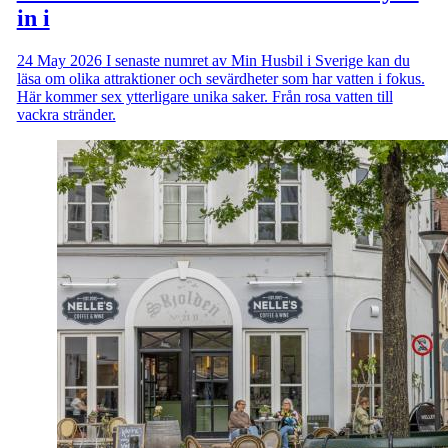
in i
24 May 2026
I senaste numret av Min Husbil i Sverige kan du
läsa om olika attraktioner och sevärdheter som har vatten i fokus.
Här kommer sex ytterligare unika saker. Från rosa vatten till
vackra stränder.