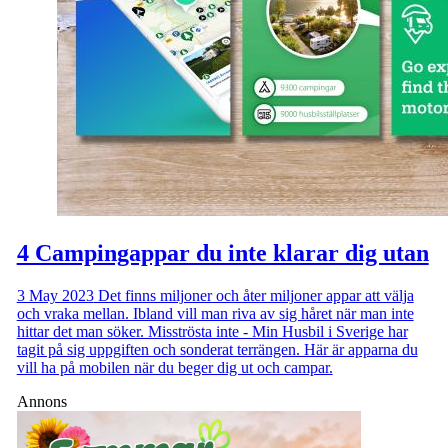
4 Campingappar du inte klarar dig utan
3 May 2023
Det finns miljoner och åter miljoner appar att välja
och vraka mellan. Ibland vill man riva av sig håret när man inte
hittar det man söker. Misströsta inte - Min Husbil i Sverige har
tagit på sig uppgiften och sonderat terrängen. Här är apparna du
vill ha på mobilen när du beger dig ut och campar.
Annons