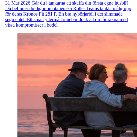
31 Mar 2026
Går du i tankarna att skaffa din första egna husbil?
Då befinner du dig inom italienska Roller Teams tänkta målgrupp
för deras Kronos Fit 281 P. En bra nybörjarbil i det slimmade
segmentet. Ett smalt yttermått innebär dock att du får räkna med
vissa kompromisser i bodel.