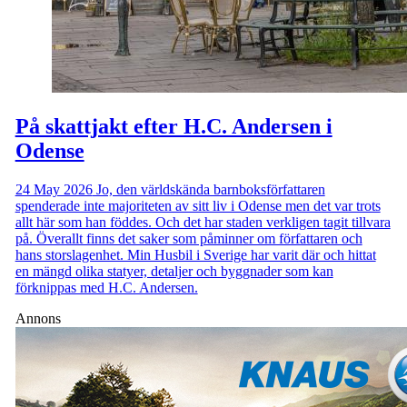
På skattjakt efter H.C. Andersen i
Odense
24 May 2026
Jo, den världskända barnboksförfattaren
spenderade inte majoriteten av sitt liv i Odense men det var trots
allt här som han föddes. Och det har staden verkligen tagit tillvara
på. Överallt finns det saker som påminner om författaren och
hans storslagenhet. Min Husbil i Sverige har varit där och hittat
en mängd olika statyer, detaljer och byggnader som kan
förknippas med H.C. Andersen.
Annons