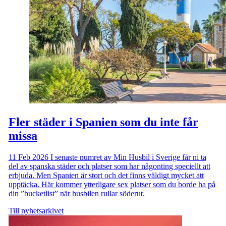
Fler städer i Spanien som du inte får
missa
11 Feb 2026
I senaste numret av Min Husbil i Sverige får ni ta
del av spanska städer och platser som har någonting speciellt att
erbjuda. Men Spanien är stort och det finns väldigt mycket att
upptäcka. Här kommer ytterligare sex platser som du borde ha på
din ”bucketlist” när husbilen rullar söderut.
Till nyhetsarkivet