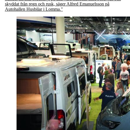
skyddat från regn och rusk, säger Alfred Emanuelsson på
Autohallen Husbilar i Lomma."