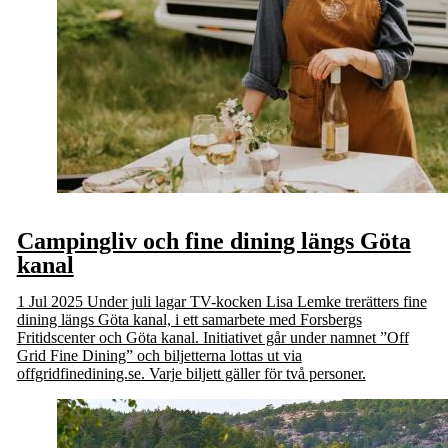
Campingliv och fine dining längs Göta
kanal
1 Jul 2025
Under juli lagar TV-kocken Lisa Lemke trerätters fine
dining längs Göta kanal, i ett samarbete med Forsbergs
Fritidscenter och Göta kanal. Initiativet går under namnet ”Off
Grid Fine Dining” och biljetterna lottas ut via
offgridfinedining.se. Varje biljett gäller för två personer.