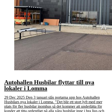
Autohallen Husbilar flyttar till nya
lokaler i Lomma
29 Dec 2025
Den 3 januari slås portarna upp hos Autohallen
Husbilars nya lokaler i Lomma. "Det blir ett stort lyft med mer
plats för fler husbilar inomhus så det kommer att underlätta för
kunder att titta ordentligt på alla våra husbilar inne i bra ljus och