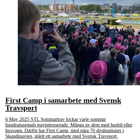
First Camp i samarbete med Svensk
Travsport
6 May 2025
STL Sommartrav lockar varje sommar
hundratusentals travintresserade. Många av dem med husbil eller
husvagn. Därför har First Camp, med nära 70 destinationer i
Skandinavien, inlett ett samarbete med Svensk Travsport.