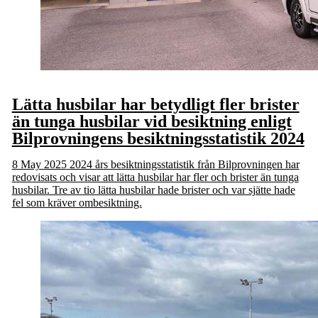
Lätta husbilar har betydligt fler brister
än tunga husbilar vid besiktning enligt
Bilprovningens besiktningsstatistik 2024
8 May 2025
2024 års besiktningsstatistik från Bilprovningen har
redovisats och visar att lätta husbilar har fler och brister än tunga
husbilar. Tre av tio lätta husbilar hade brister och var sjätte hade
fel som kräver ombesiktning.