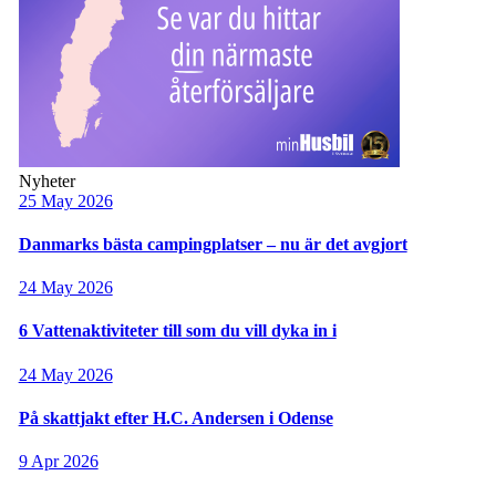
Nyheter
25 May 2026
Danmarks bästa campingplatser – nu är det avgjort
24 May 2026
6 Vattenaktiviteter till som du vill dyka in i
24 May 2026
På skattjakt efter H.C. Andersen i Odense
9 Apr 2026