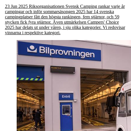
23 Jun 2025
Riksorganisationen Svensk Camping rankar varje år
campingar och inför sommarsäsongen 2025 har 14 svenska
campingplatser fått den högsta rankingen, fem stjärnor, och 59
stycken fick fyra stjärnor. Även utmärkelsen Campers' Choice
2025 har delats ut under våren, i sju olika kategorier. Vi redovisar
vinnarna i respektive kategori.