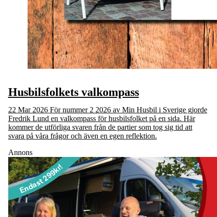
Husbilsfolkets valkompass
22 Mar 2026
För nummer 2 2026 av Min Husbil i Sverige gjorde
Fredrik Lund en valkompass för husbilsfolket på en sida. Här
kommer de utförliga svaren från de partier som tog sig tid att
svara på våra frågor och även en egen reflektion.
Annons