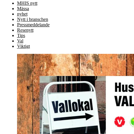
MHIS nytt
Mässa
nyhet
Nytt i branschen
Pressmeddelande
Resenytt
Tips
Val
Viktigt