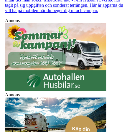
tagit på sig uppgiften och sonderat terrängen. Här är apparna du
vill ha på mobilen när du beger dig ut och campar.
Annons
Annons