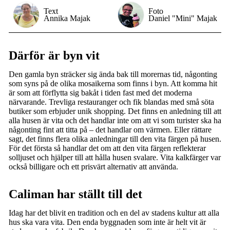
Text
Foto
Annika Majak
Daniel "Mini" Majak
Därför är byn vit
Den gamla byn sträcker sig ända bak till morernas tid, någonting
som syns på de olika mosaikerna som finns i byn. Att komma hit
är som att förflytta sig bakåt i tiden fast med det moderna
närvarande. Trevliga restauranger och fik blandas med små söta
butiker som erbjuder unik shopping. Det finns en anledning till att
alla husen är vita och det handlar inte om att vi som turister ska ha
någonting fint att titta på – det handlar om värmen. Eller rättare
sagt, det finns flera olika anledningar till den vita färgen på husen.
För det första så handlar det om att den vita färgen reflekterar
solljuset och hjälper till att hålla husen svalare. Vita kalkfärger var
också billigare och ett prisvärt alternativ att använda.
Caliman har ställt till det
Idag har det blivit en tradition och en del av stadens kultur att alla
hus ska vara vita. Den enda byggnaden som inte är helt vit är