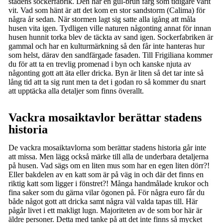
stadens sockerfabrik. Den har en gul-brun färg som tidigare varit
vit. Vad som hänt är att det kom en stor sandstorm (Calima) för
några år sedan. När stormen lagt sig satte alla igång att måla
husen vita igen. Tydligen ville naturen någonting annat för innan
husen hunnit torka blev de täckta av sand igen. Sockerfabriken är
gammal och har en kulturmärkning så den får inte hanteras hur
som helst, därav den sandfärgade fasaden. Till Frigiliana kommer
du för att ta en trevlig promenad i byn och kanske njuta av
någonting gott att äta eller dricka. Byn är liten så det tar inte så
lång tid att ta sig runt men ta det i godan ro så kommer du snart
att upptäcka alla detaljer som finns överallt.
Vackra mosaiktavlor berättar stadens
historia
De vackra mosaiktavlorna som berättar stadens historia går inte
att missa. Men lägg också märke till alla de underbara detaljerna
på husen. Vad sägs om en liten mus som har en egen liten dörr?!
Eller bakdelen av en katt som är på väg in och där det finns en
riktig katt som ligger i fönstret?! Många handmålade krukor och
fina saker som du gärna vilar ögonen på. För några euro får du
både något gott att dricka samt några väl valda tapas till. Här
pågår livet i ett makligt lugn. Majoriteten av de som bor här är
äldre personer. Detta med tanke på att det inte finns så mycket