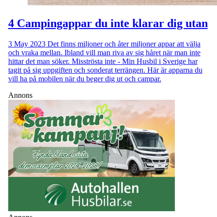
4 Campingappar du inte klarar dig utan
3 May 2023
Det finns miljoner och åter miljoner appar att välja
och vraka mellan. Ibland vill man riva av sig håret när man inte
hittar det man söker. Misströsta inte - Min Husbil i Sverige har
tagit på sig uppgiften och sonderat terrängen. Här är apparna du
vill ha på mobilen när du beger dig ut och campar.
Annons