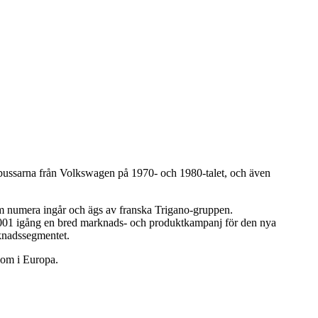
bussarna från Volkswagen på 1970- och 1980-talet, och även
om numera ingår och ägs av franska Trigano-gruppen.
g 2001 igång en bred marknads- och produktkampanj för den nya
knadssegmentet.
 om i Europa.