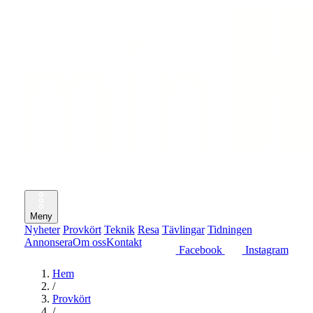
Meny
Nyheter
Provkört
Teknik
Resa
Tävlingar
Tidningen
Annonsera
Om oss
Kontakt
Facebook
Instagram
Hem
/
Provkört
/