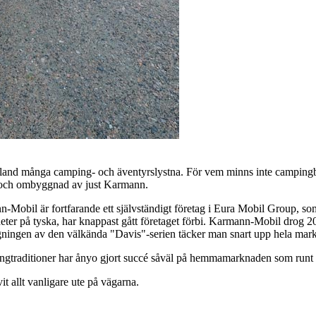
 bland många camping- och äventyrslystna. För vem minns inte camping
och ombyggnad av just Karmann.
-Mobil är fortfarande ett självständigt företag i Eura Mobil Group, s
 heter på tyska, har knappast gått företaget förbi. Karmann-Mobil dro
ningen av den välkända "Davis"-serien täcker man snart upp hela mar
pingtraditioner har ånyo gjort succé såväl på hemmamarknaden som runt
it allt vanligare ute på vägarna.