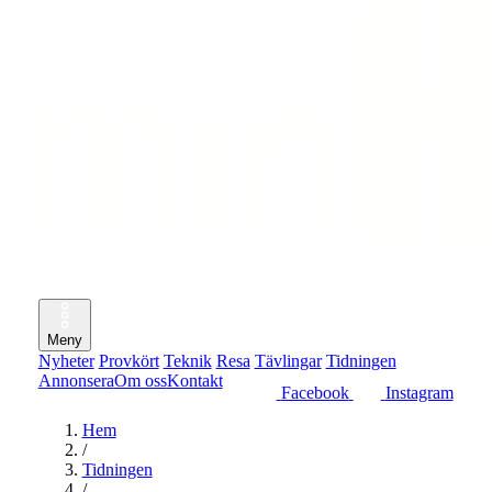
Meny
Nyheter
Provkört
Teknik
Resa
Tävlingar
Tidningen
Annonsera
Om oss
Kontakt
Facebook
Instagram
Hem
/
Tidningen
/