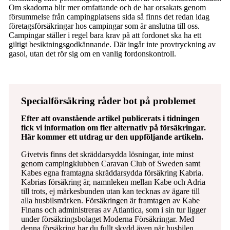
Om skadorna blir mer omfattande och de har orsakats genom
försummelse från campingplatsens sida så finns det redan idag
företagsförsäkringar hos campingar som är anslutna till oss.
Campingar ställer i regel bara krav på att fordonet ska ha ett
giltigt besiktningsgodkännande. Där ingår inte provtryckning av
gasol, utan det rör sig om en vanlig fordonskontroll.
Specialförsäkring råder bot på problemet
Efter att ovanstående artikel publicerats i tidningen
fick vi information om fler alternativ på försäkringar.
Här kommer ett utdrag ur den uppföljande artikeln.
Givetvis finns det skräddarsydda lösningar, inte minst
genom campingklubben Caravan Club of Sweden samt
Kabes egna framtagna skräddarsydda försäkring Kabria.
Kabrias försäkring är, namnleken mellan Kabe och Adria
till trots, ej märkesbunden utan kan tecknas av ägare till
alla husbilsmärken. Försäkringen är framtagen av Kabe
Finans och administreras av Atlantica, som i sin tur ligger
under försäkringsbolaget Moderna Försäkringar. Med
denna försäkring har du fullt skydd även när husbilen