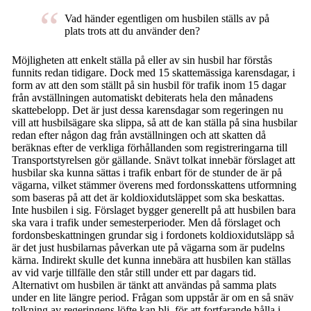
Vad händer egentligen om husbilen ställs av på
plats trots att du använder den?
Möjligheten att enkelt ställa på eller av sin husbil har förstås
funnits redan tidigare. Dock med 15 skattemässiga karensdagar, i
form av att den som ställt på sin husbil för trafik inom 15 dagar
från avställningen automatiskt debiterats hela den månadens
skattebelopp. Det är just dessa karensdagar som regeringen nu
vill att husbilsägare ska slippa, så att de kan ställa på sina husbilar
redan efter någon dag från avställningen och att skatten då
beräknas efter de verkliga förhållanden som registreringarna till
Transportstyrelsen gör gällande. Snävt tolkat innebär förslaget att
husbilar ska kunna sättas i trafik enbart för de stunder de är på
vägarna, vilket stämmer överens med fordonsskattens utformning
som baseras på att det är koldioxidutsläppet som ska beskattas.
Inte husbilen i sig. Förslaget bygger generellt på att husbilen bara
ska vara i trafik under semesterperioder. Men då förslaget och
fordonsbeskattningen grundar sig i fordonets koldioxidutsläpp så
är det just husbilarnas påverkan ute på vägarna som är pudelns
kärna. Indirekt skulle det kunna innebära att husbilen kan ställas
av vid varje tillfälle den står still under ett par dagars tid.
Alternativt om husbilen är tänkt att användas på samma plats
under en lite längre period. Frågan som uppstår är om en så snäv
tolkning av regeringens löfte kan bli, för att fortfarande hålla i