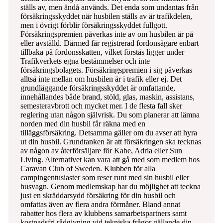
ställs av, men ändå används. Det enda som undantas från
försäkringsskyddet när husbilen ställs av är trafikdelen,
men i övrigt förblir försäkringsskyddet fullgott.
Försäkringspremien påverkas inte av om husbilen är på
eller avställd. Därmed får registrerad fordonsägare enbart
tillbaka på fordonsskatten, vilket förstås ligger under
Trafikverkets egna bestämmelser och inte
försäkringsbolagets. Försäkringspremien i sig påverkas
alltså inte mellan om husbilen är i trafik eller ej. Det
grundläggande försäkringsskyddet är omfattande,
innehållandes både brand, stöld, glas, maskin, assistans,
semesteravbrott och mycket mer. I de flesta fall sker
reglering utan någon självrisk. Du som planerar att lämna
norden med din husbil får räkna med en
tilläggsförsäkring. Detsamma gäller om du avser att hyra
ut din husbil. Grundtanken är att försäkringen ska tecknas
av någon av återförsäljare för Kabe, Adria eller Sun
Living. Alternativet kan vara att gå med som medlem hos
Caravan Club of Sweden. Klubben för alla
campingentusiaster som reser runt med sin husbil eller
husvagn. Genom medlemskap har du möjlighet att teckna
just en skräddarsydd försäkring för din husbil och
omfattas även av flera andra förmåner. Bland annat
rabatter hos flera av klubbens samarbetspartners samt
kostnadsfri rådgivning vid tekniska frågor gällande din