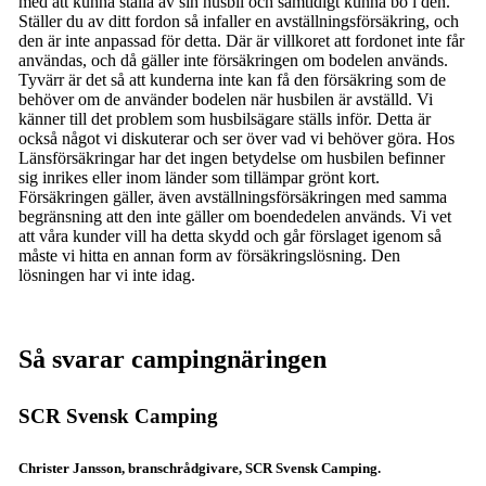
med att kunna ställa av sin husbil och samtidigt kunna bo i den.
Ställer du av ditt fordon så infaller en avställningsförsäkring, och
den är inte anpassad för detta. Där är villkoret att fordonet inte får
användas, och då gäller inte försäkringen om bodelen används.
Tyvärr är det så att kunderna inte kan få den försäkring som de
behöver om de använder bodelen när husbilen är avställd. Vi
känner till det problem som husbilsägare ställs inför. Detta är
också något vi diskuterar och ser över vad vi behöver göra. Hos
Länsförsäkringar har det ingen betydelse om husbilen befinner
sig inrikes eller inom länder som tillämpar grönt kort.
Försäkringen gäller, även avställningsförsäkringen med samma
begränsning att den inte gäller om boendedelen används. Vi vet
att våra kunder vill ha detta skydd och går förslaget igenom så
måste vi hitta en annan form av försäkringslösning. Den
lösningen har vi inte idag.
Så svarar campingnäringen
SCR Svensk Camping
Christer Jansson, branschrådgivare, SCR Svensk Camping.