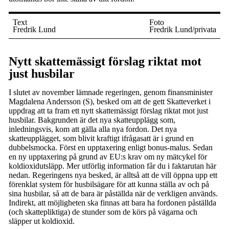
Text
Foto
Fredrik Lund
Fredrik Lund/privata
Nytt skattemässigt förslag riktat mot
just husbilar
I slutet av november lämnade regeringen, genom finansminister
Magdalena Andersson (S), besked om att de gett Skatteverket i
uppdrag att ta fram ett nytt skattemässigt förslag riktat mot just
husbilar. Bakgrunden är det nya skatteupplägg som,
inledningsvis, kom att gälla alla nya fordon. Det nya
skatteupplägget, som blivit kraftigt ifrågasatt är i grund en
dubbelsmocka. Först en upptaxering enligt bonus-malus. Sedan
en ny upptaxering på grund av EU:s krav om ny mätcykel för
koldioxidutsläpp. Mer utförlig information får du i faktarutan här
nedan. Regeringens nya besked, är alltså att de vill öppna upp ett
förenklat system för husbilsägare för att kunna ställa av och på
sina husbilar, så att de bara är påställda när de verkligen används.
Indirekt, att möjligheten ska finnas att bara ha fordonen påställda
(och skattepliktiga) de stunder som de körs på vägarna och
släpper ut koldioxid.