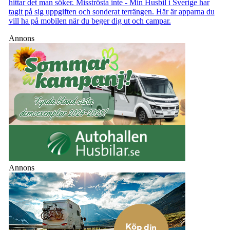
hittar det man söker. Misströsta inte - Min Husbil i Sverige har
tagit på sig uppgiften och sonderat terrängen. Här är apparna du
vill ha på mobilen när du beger dig ut och campar.
Annons
Annons