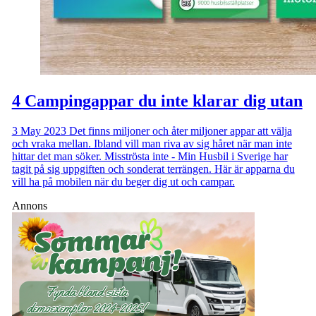
4 Campingappar du inte klarar dig utan
3 May 2023
Det finns miljoner och åter miljoner appar att välja
och vraka mellan. Ibland vill man riva av sig håret när man inte
hittar det man söker. Misströsta inte - Min Husbil i Sverige har
tagit på sig uppgiften och sonderat terrängen. Här är apparna du
vill ha på mobilen när du beger dig ut och campar.
Annons