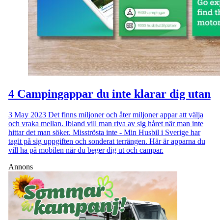
4 Campingappar du inte klarar dig utan
3 May 2023
Det finns miljoner och åter miljoner appar att välja
och vraka mellan. Ibland vill man riva av sig håret när man inte
hittar det man söker. Misströsta inte - Min Husbil i Sverige har
tagit på sig uppgiften och sonderat terrängen. Här är apparna du
vill ha på mobilen när du beger dig ut och campar.
Annons