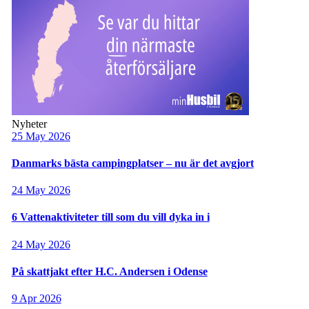
Nyheter
25 May 2026
Danmarks bästa campingplatser – nu är det avgjort
24 May 2026
6 Vattenaktiviteter till som du vill dyka in i
24 May 2026
På skattjakt efter H.C. Andersen i Odense
9 Apr 2026