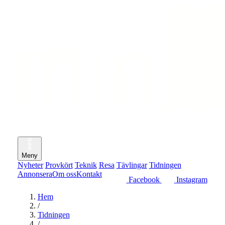
Meny
Nyheter
Provkört
Teknik
Resa
Tävlingar
Tidningen
Annonsera
Om oss
Kontakt
Facebook
Instagram
Hem
/
Tidningen
/