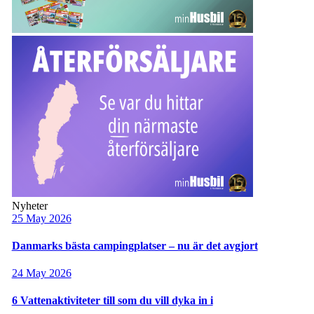
Nyheter
25 May 2026
Danmarks bästa campingplatser – nu är det avgjort
24 May 2026
6 Vattenaktiviteter till som du vill dyka in i