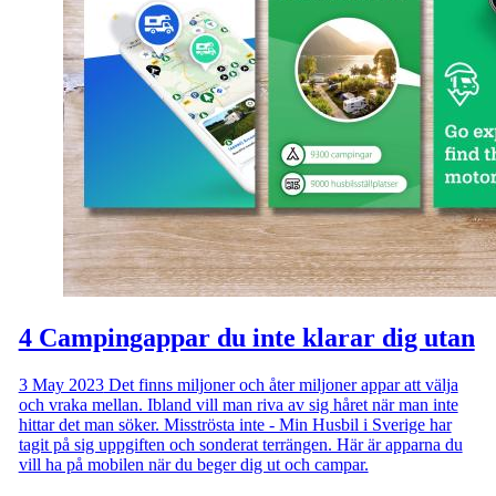
4 Campingappar du inte klarar dig utan
3 May 2023
Det finns miljoner och åter miljoner appar att välja
och vraka mellan. Ibland vill man riva av sig håret när man inte
hittar det man söker. Misströsta inte - Min Husbil i Sverige har
tagit på sig uppgiften och sonderat terrängen. Här är apparna du
vill ha på mobilen när du beger dig ut och campar.