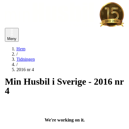
Meny
Hem
/
Tidningen
/
2016 nr 4
Min Husbil i Sverige - 2016 nr
4