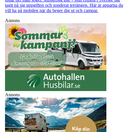
tagit på sig uppgiften och sonderat terrängen. Här är apparna du
vill ha på mobilen när du beger dig ut och campar.
Annons
Annons