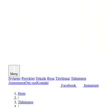
Meny
Nyheter
Provkört
Teknik
Resa
Tävlingar
Tidningen
Annonsera
Om oss
Kontakt
Facebook
Instagram
Hem
/
Tidningen
/