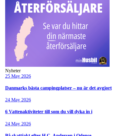
Nyheter
25 May 2026
Danmarks bästa campingplatser – nu är det avgjort
24 May 2026
6 Vattenaktiviteter till som du vill dyka in i
24 May 2026
På skattjakt efter H.C. Andersen i Odense