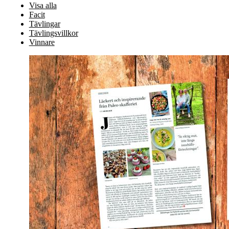
Visa alla
Facit
Tävlingar
Tävlingsvillkor
Vinnare