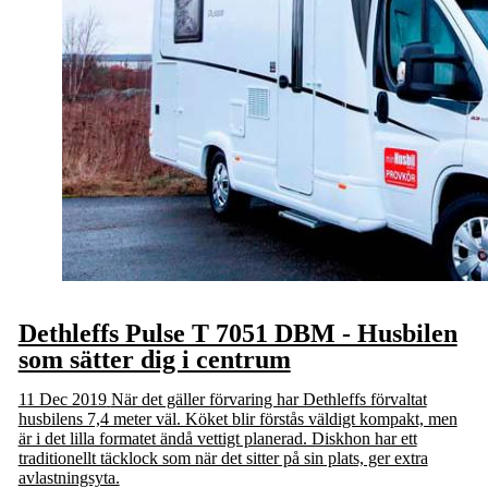
Dethleffs Pulse T 7051 DBM - Husbilen
som sätter dig i centrum
11 Dec 2019
När det gäller förvaring har Dethleffs förvaltat
husbilens 7,4 meter väl. Köket blir förstås väldigt kompakt, men
är i det lilla formatet ändå vettigt planerad. Diskhon har ett
traditionellt täcklock som när det sitter på sin plats, ger extra
avlastningsyta.