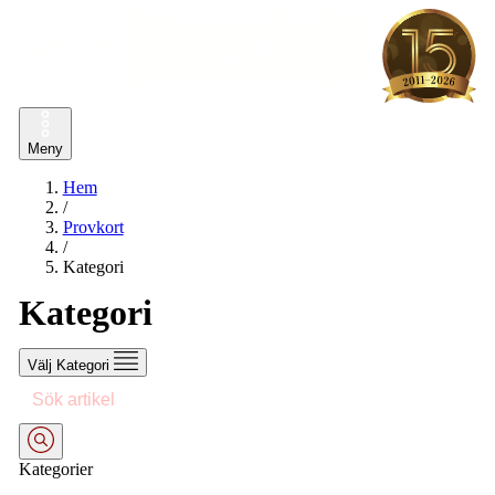
Meny
Hem
/
Provkort
/
Kategori
Kategori
Välj Kategori
Kategorier