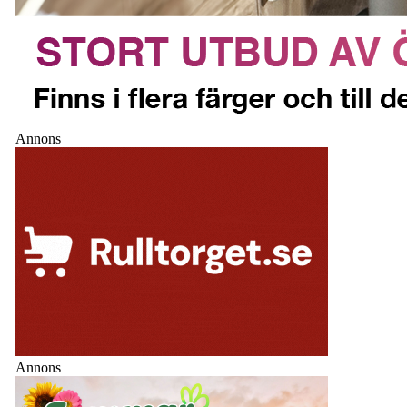
Annons
Annons