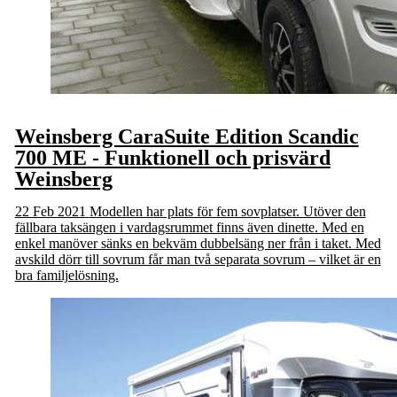
Weinsberg CaraSuite Edition Scandic
700 ME - Funktionell och prisvärd
Weinsberg
22 Feb 2021
Modellen har plats för fem sovplatser. Utöver den
fällbara taksängen i vardagsrummet finns även dinette. Med en
enkel manöver sänks en bekväm dubbelsäng ner från i taket. ­Med
avskild dörr till sovrum får man två separata sovrum – vilket är en
bra familjelösning.