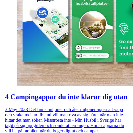
4 Campingappar du inte klarar dig utan
3 May 2023
Det finns miljoner och åter miljoner appar att välja
och vraka mellan. Ibland vill man riva av sig håret när man inte
hittar det man söker. Misströsta inte - Min Husbil i Sverige har
tagit på sig uppgiften och sonderat terrängen. Här är apparna du
vill ha på mobilen när du beger dig ut och campar.