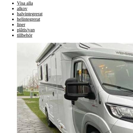
Visa alla
alkov
halvintegrerat
helintegrerat
liner
plåtis/van
tillbehör