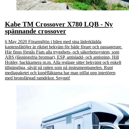
Kabe TM Crossover X780 LQB - Ny
spännande crossover
6 May 2020
Förarmiljön i bilen med sina läderklädda
kaptensfåtöljer är riktigt bekväm för både förare och passagerare.
Här finns förstås Fiats alla trygghets- och säkerhetssystem, som
ABS (låsningsfria bromsar), ESP, antisladd- och antispinn, Hill
Holder, backkamera m.m. Alla reglage sitter bekvämt och enkelt
tillgängliga, såväl på ratten som på instrumentpanelen. Runt
mediapaketet och kupéfläktarna har man piffat upp interiören
med bronsfärgad ramdekor. Snyggt!