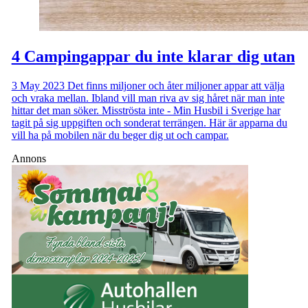
4 Campingappar du inte klarar dig utan
3 May 2023
Det finns miljoner och åter miljoner appar att välja
och vraka mellan. Ibland vill man riva av sig håret när man inte
hittar det man söker. Misströsta inte - Min Husbil i Sverige har
tagit på sig uppgiften och sonderat terrängen. Här är apparna du
vill ha på mobilen när du beger dig ut och campar.
Annons