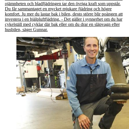
ojämnheten och bladfjädringen tar den övriga kraft som uppstår.
Du får sammantaget en mycket mjukare fjädring och högre
komfort. Ju mer du lastar bak i bilen, desto större blir poängen att
investera i en hjälpluftfjädring. - Det gäller i synnerhet om du har
cykelställ med cyklar där bak eller om du drar en släpvagn efter
husbilen, säger Gunnar.