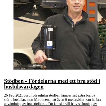
Stödben - Fördelarna med ett bra stöd i
husbilsvardagen
26 Feb 2021
Just hydrauliska stödben lämpar sig extra bra på
större husbilar, men Miro menar att även 6-metersbilar kan ha bra
användning av bra stödben. - Du kanske vill ha viss lutning av