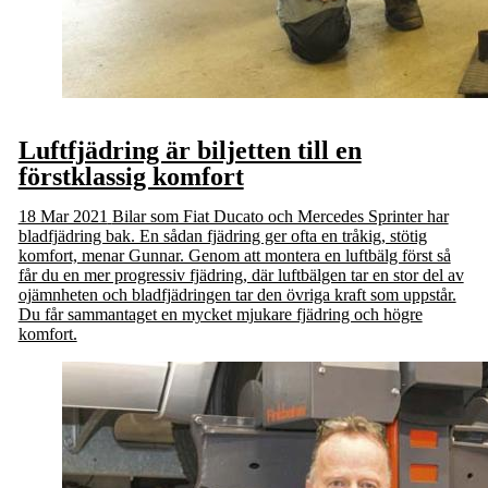
Luftfjädring är biljetten till en
förstklassig komfort
18 Mar 2021
Bilar som Fiat Ducato och Mercedes Sprinter har
bladfjädring bak. En sådan fjädring ger ofta en tråkig, stötig
komfort, menar Gunnar. Genom att montera en luftbälg först så
får du en mer progressiv fjädring, där luftbälgen tar en stor del av
ojämnheten och bladfjädringen tar den övriga kraft som uppstår.
Du får sammantaget en mycket mjukare fjädring och högre
komfort.