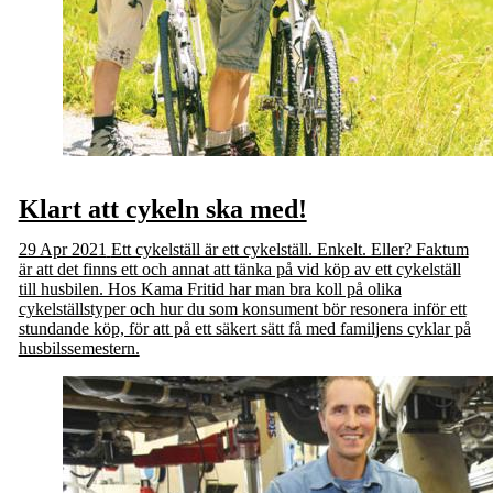
Klart att cykeln ska med!
29 Apr 2021
Ett cykelställ är ett cykelställ. Enkelt. Eller? Faktum
är att det finns ett och annat att tänka på vid köp av ett cykelställ
till husbilen. Hos Kama Fritid har man bra koll på olika
cykelställstyper och hur du som konsument bör resonera inför ett
stundande köp, för att på ett säkert sätt få med familjens cyklar på
husbilssemestern.